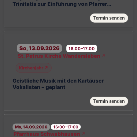
Trinitatis zur Einführung von Pfarrer
Richard Vlásak
Termin senden
So, 13.09.2026
16:00–17:00
St. Petrus Kirche Wandersleben
↗
Kirchenjahr ↗
Geistliche Musik mit den Kartäuser
Vokalisten – geplant
Termin senden
Mo, 14.09.2026
16:00–17:00
Pfarrhaus Schwabhausen
↗