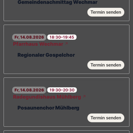
Gemeindenachmittag Wechmar
Termin senden
Fr, 14.08.2026
18:30–19:45
Pfarrhaus Wechmar
↗
Regionaler Gospelchor
Termin senden
Fr, 14.08.2026
19:30–20:30
Radegundishaus Mühlberg
↗
Posaunenchor Mühlberg
Termin senden