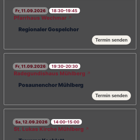
Fr, 11.09.2026
18:30–19:45
Pfarrhaus Wechmar
↗
Regionaler Gospelchor
Termin senden
Fr, 11.09.2026
19:30–20:30
Radegundishaus Mühlberg
↗
Posaunenchor Mühlberg
Termin senden
Sa, 12.09.2026
14:00–15:00
St. Lukas Kirche Mühlberg
↗