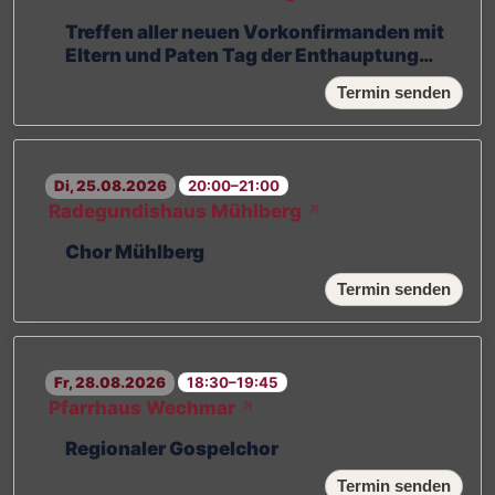
Treffen aller neuen Vorkonfirmanden mit
Eltern und Paten Tag der Enthauptung
Johannes des Täufers
Termin senden
Di, 25.08.2026
20:00–21:00
Radegundishaus Mühlberg
↗
Chor Mühlberg
Termin senden
Fr, 28.08.2026
18:30–19:45
Pfarrhaus Wechmar
↗
Regionaler Gospelchor
Termin senden