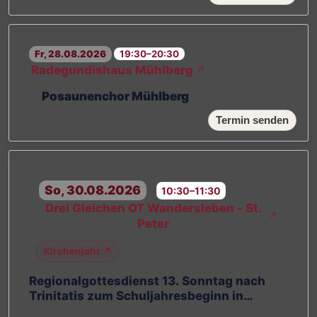
Fr, 28.08.2026
19:30–20:30
Radegundishaus Mühlberg
↗
Posaunenchor Mühlberg
Termin senden
So, 30.08.2026
10:30–11:30
Drei Gleichen OT Wandersleben - St.
↗
Peter
Kirchenjahr ↗
Regionalgottesdienst 13. Sonntag nach
Trinitatis zum Schuljahresbeginn in
Wandersleben