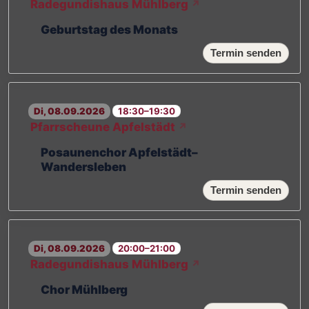
Radegundishaus Mühlberg
↗
Geburtstag des Monats
Termin senden
Di, 08.09.2026
18:30–19:30
Pfarrscheune Apfelstädt
↗
Posaunenchor Apfelstädt–
Wandersleben
Termin senden
Di, 08.09.2026
20:00–21:00
Radegundishaus Mühlberg
↗
Chor Mühlberg