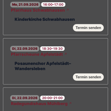
Mo, 21.09.2026
16:00–17:00
Pfarrhaus Schwabhausen
↗
Kinderkirche Schwabhausen
Termin senden
Di, 22.09.2026
18:30–19:30
Pfarrscheune Apfelstädt
↗
Posaunenchor Apfelstädt–
Wandersleben
Termin senden
Di, 22.09.2026
20:00–21:00
Radegundishaus Mühlberg
↗