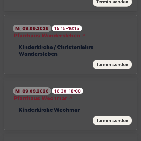
Termin senden
Mi, 09.09.2026
15:15–16:15
Pfarrhaus Wandersleben
↗
Kinderkirche / Christenlehre
Wandersleben
Termin senden
Mi, 09.09.2026
16:30–18:00
Pfarrhaus Wechmar
↗
Kinderkirche Wechmar
Termin senden