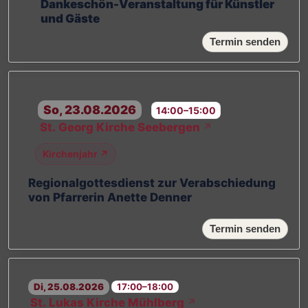
Dankeschön-Veranstaltung für Künstler
und Gäste
Termin senden
So, 23.08.2026
14:00–15:00
St. Georg Kirche Seebergen
↗
Kirchenjahr ↗
Regionalgottesdienst zur Verabschiedung
von Pfarrerin Anette Denner
Termin senden
Di, 25.08.2026
17:00–18:00
St. Lukas Kirche Mühlberg
↗