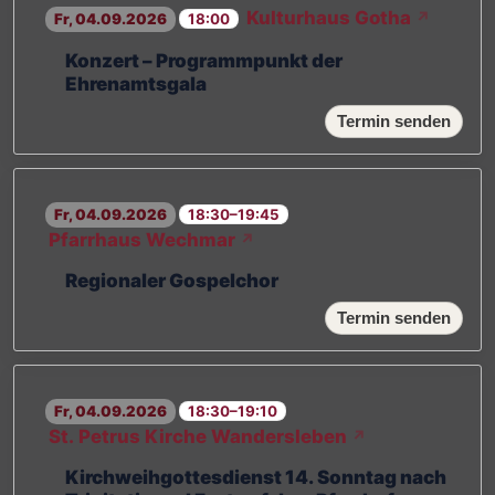
Kulturhaus Gotha
↗
Fr, 04.09.2026
18:00
Konzert – Programmpunkt der
Ehrenamtsgala
Termin senden
Fr, 04.09.2026
18:30–19:45
Pfarrhaus Wechmar
↗
Regionaler Gospelchor
Termin senden
Fr, 04.09.2026
18:30–19:10
St. Petrus Kirche Wandersleben
↗
Kirchweihgottesdienst 14. Sonntag nach