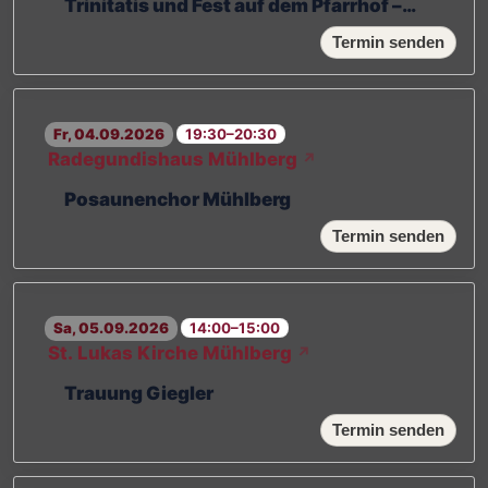
Trinitatis und Fest auf dem Pfarrhof –
geplant
Termin senden
Fr, 04.09.2026
19:30–20:30
Radegundishaus Mühlberg
↗
Posaunenchor Mühlberg
Termin senden
Sa, 05.09.2026
14:00–15:00
St. Lukas Kirche Mühlberg
↗
Trauung Giegler
Termin senden