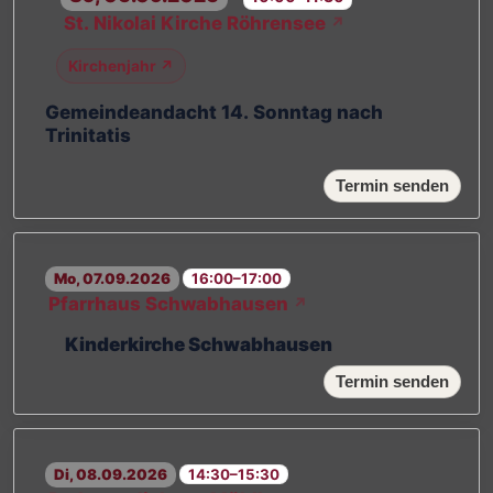
St. Nikolai Kirche Röhrensee
↗
Kirchenjahr ↗
Gemeindeandacht 14. Sonntag nach
Trinitatis
Termin senden
Mo, 07.09.2026
16:00–17:00
Pfarrhaus Schwabhausen
↗
Kinderkirche Schwabhausen
Termin senden
Di, 08.09.2026
14:30–15:30