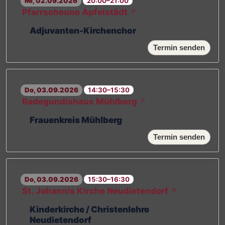
Mi, 02.09.2026
20:00–21:00
Pfarrscheune Apfelstädt
↗
Adjuvanten-Kirchenchor
Termin senden
Do, 03.09.2026
14:30–15:30
Radegundishaus Mühlberg
↗
Frauenkreis Mühlberg
Termin senden
Do, 03.09.2026
15:30–16:30
St. Johannis Kirche Neudietendorf
↗
Kinderkirche / Christenlehre
Neudietendorf