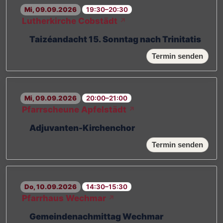
Mi, 09.09.2026
19:30–20:30
Lutherkirche Cobstädt
↗
Taizéandacht 15. Sonntag nach Trinitatis
Termin senden
Mi, 09.09.2026
20:00–21:00
Pfarrscheune Apfelstädt
↗
Adjuvanten-Kirchenchor
Termin senden
Do, 10.09.2026
14:30–15:30
Pfarrhaus Wechmar
↗
Gemeindenachmittag Wechmar