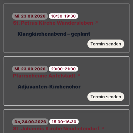
Mi, 23.09.2026
18:30–19:30
St. Petrus Kirche Wandersleben
↗
Klangkirchenabend – geplant
Termin senden
Mi, 23.09.2026
20:00–21:00
Pfarrscheune Apfelstädt
↗
Adjuvanten-Kirchenchor
Termin senden
Do, 24.09.2026
15:30–16:30
St. Johannis Kirche Neudietendorf
↗