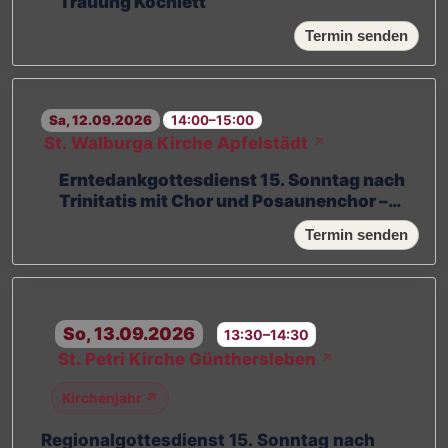
Trauung Kochlett
Termin senden
Sa, 12.09.2026
14:00–15:00
St. Walburga Kirche Apfelstädt
↗
Erntedankgottesdienst 15. Sonntag nach
Trinitatis mit Chor und Posaunenchor –
geplant
Termin senden
So, 13.09.2026
13:30–14:30
St. Petri Kirche Günthersleben
↗
Kirchenjahr ↗
Regionalgottesdienst 15. Sonntag nach