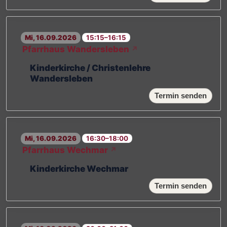
Mi, 16.09.2026
15:15–16:15
Pfarrhaus Wandersleben
↗
Kinderkirche / Christenlehre
Wandersleben
Termin senden
Mi, 16.09.2026
16:30–18:00
Pfarrhaus Wechmar
↗
Kinderkirche Wechmar
Termin senden