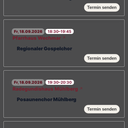
Termin senden
Fr, 18.09.2026
18:30–19:45
Pfarrhaus Wechmar
↗
Regionaler Gospelchor
Termin senden
Fr, 18.09.2026
19:30–20:30
Radegundishaus Mühlberg
↗
Posaunenchor Mühlberg
Termin senden