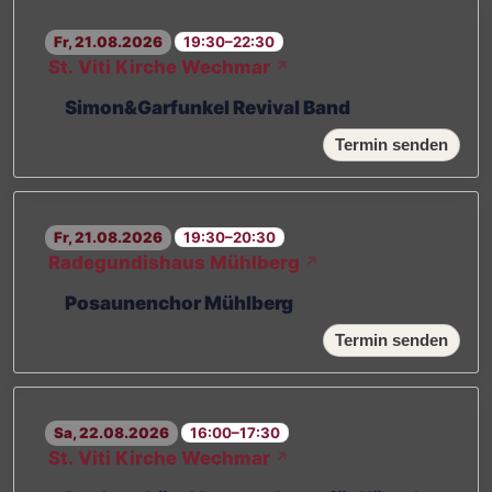
Fr, 21.08.2026
19:30–22:30
St. Viti Kirche Wechmar
↗
Simon&Garfunkel Revival Band
Termin senden
Fr, 21.08.2026
19:30–20:30
Radegundishaus Mühlberg
↗
Posaunenchor Mühlberg
Termin senden
Sa, 22.08.2026
16:00–17:30
St. Viti Kirche Wechmar
↗