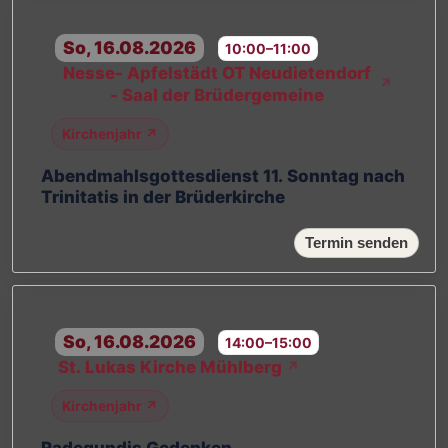
So, 16.08.2026
10:00–11:00
Nesse- Apfelstädt OT Neudietendorf
↗
- Saal der Brüdergemeine
Kirchenjahr ↗
Abendmahlsgottesdienst 11. Sonntag nach
Trinitatis in der Brüderkirche
Termin senden
So, 16.08.2026
14:00–15:00
St. Lukas Kirche Mühlberg
↗
Kirchenjahr ↗
Radegundis Gedenken