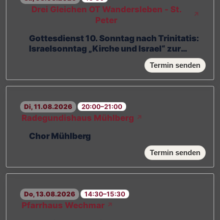
Drei Gleichen OT Wandersleben - St.
↗
Peter
Gottesdienst 10. Sonntag nach Trinitatis:
Israelsonntag „Kirche und Israel“ zur
Eheschließung in Wandersleben
Termin senden
Di, 11.08.2026
20:00–21:00
Radegundishaus Mühlberg
↗
Chor Mühlberg
Termin senden
Do, 13.08.2026
14:30–15:30
Pfarrhaus Wechmar
↗