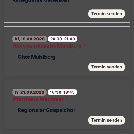
Termin senden
Di, 18.08.2026
20:00–21:00
Radegundishaus Mühlberg
↗
Chor Mühlberg
Termin senden
Fr, 21.08.2026
18:30–19:45
Pfarrhaus Wechmar
↗
Regionaler Gospelchor
Termin senden