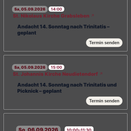
Sa, 05.09.2026
14:00
St. Nikolaus Kirche Grabsleben
↗
Andacht 14. Sonntag nach Trinitatis –
geplant
Termin senden
Sa, 05.09.2026
15:00
St. Johannis Kirche Neudietendorf
↗
Andacht 14. Sonntag nach Trinitatis und
Picknick – geplant
Termin senden
So, 06.09.2026
10:00–11:30