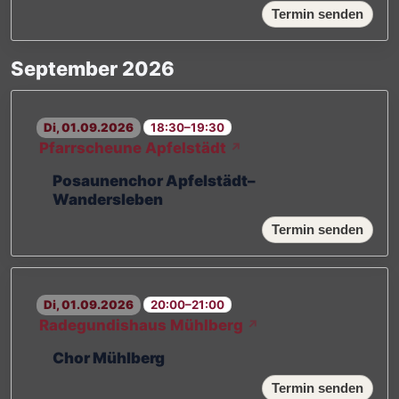
Termin senden
September 2026
Di, 01.09.2026
18:30–19:30
Pfarrscheune Apfelstädt
↗
Posaunenchor Apfelstädt–
Wandersleben
Termin senden
Di, 01.09.2026
20:00–21:00
Radegundishaus Mühlberg
↗
Chor Mühlberg
Termin senden