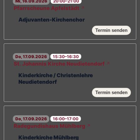
Mi, 16.09.2026
20:00–21:00
Pfarrscheune Apfelstädt
↗
Adjuvanten-Kirchenchor
Termin senden
Do, 17.09.2026
15:30–16:30
St. Johannis Kirche Neudietendorf
↗
Kinderkirche / Christenlehre
Neudietendorf
Termin senden
Do, 17.09.2026
16:00–17:00
Radegundishaus Mühlberg
↗
Kinderkirche Mühlberg