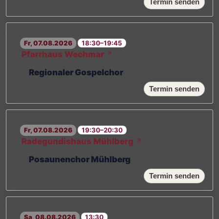
Termin senden
Fr, 07.08.2026
18:30–19:45
Pfarrhaus Wechmar
↗
Regionaler Gospelchor
Termin senden
Fr, 07.08.2026
19:30–20:30
Radegundishaus Mühlberg
↗
Posaunenchor Mühlberg
Termin senden
Sa, 08.08.2026
13:30