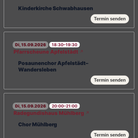
Kinderkirche Schwabhausen
Termin senden
Di, 15.09.2026
18:30–19:30
Pfarrscheune Apfelstädt
↗
Posaunenchor Apfelstädt–
Wandersleben
Termin senden
Di, 15.09.2026
20:00–21:00
Radegundishaus Mühlberg
↗
Chor Mühlberg
Termin senden